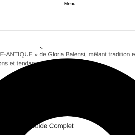
Menu
 ROME-ANTIQUE
-ANTIQUE » de Gloria Balensi, mêlant tradition et
ons et tendances.
de bijoux au Grand Hôtel-Dieu de Lyon
au Douce : Guide Complet