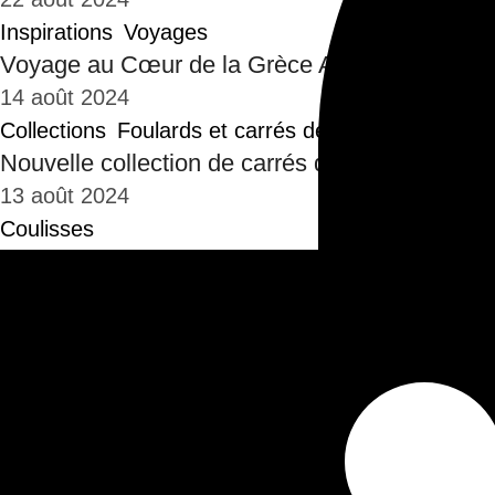
Inspirations
Voyages
Voyage au Cœur de la Grèce Antique : Une Sou
14 août 2024
Collections
Foulards et carrés de soie
Nouvelle collection de carrés de soie ROME
13 août 2024
Coulisses
Les coulisses du shooting photo ROME-ANT
28 juin 2024
Étiquette :
bijoux a
E-boutique
Bijoux