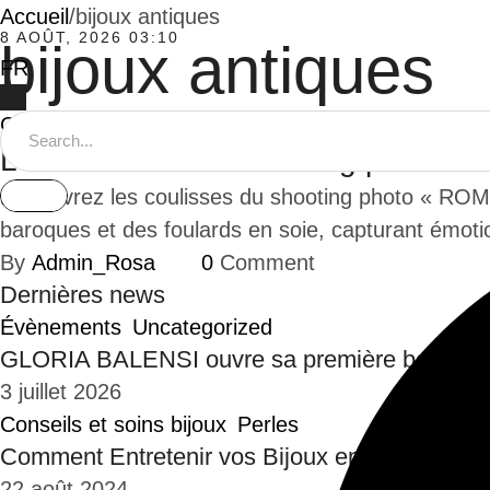
Accueil
/
bijoux antiques
8 AOÛT, 2026 03:10
bijoux antiques
FR
EN
Coulisses
Les coulisses du shooting photo
Découvrez les coulisses du shooting photo « ROME
baroques et des foulards en soie, capturant émoti
By 
Admin_Rosa
0
 Comment
Dernières news
Évènements
Uncategorized
GLORIA BALENSI ouvre sa première boutique 
3 juillet 2026
Conseils et soins bijoux
Perles
Comment Entretenir vos Bijoux en Perles d’E
22 août 2024