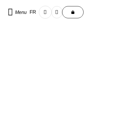
FR
Menu
EN
Accueil
/
Uncategorized
Uncategorized